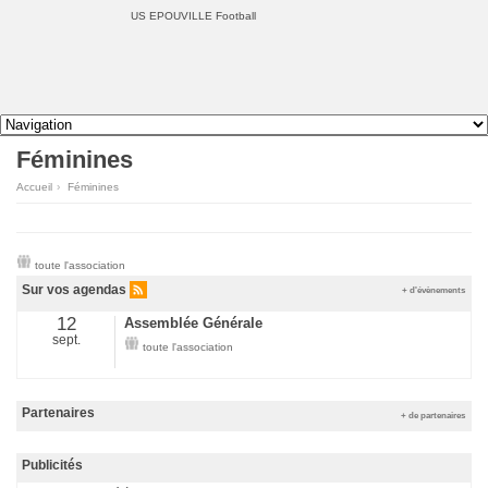
US EPOUVILLE Football
Féminines
Accueil
›
Féminines
toute l'association
Sur vos agendas
+ d'évènements
12
Assemblée Générale
sept.
toute l'association
Partenaires
+ de partenaires
Publicités