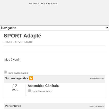
US EPOUVILLE Football
SPORT Adapté
Accueil
›
SPORT Adapté
Infos à venir.
toute l'association
Sur vos agendas
+ d'évènements
12
Assemblée Générale
sept.
toute l'association
Partenaires
+ de partenaires