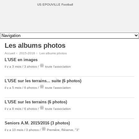
US EPOUVILLE Football
Les albums photos
Accueil
›
2015-2016
›
Les albums photos
L'USE en images
il y a 3 mois / 3 photos /
toute l'association
L'USE sur les terrains... suite (6 photos)
il y a 5 mois / 6 photos /
toute l'association
L'USE sur les terrains (6 photos)
il y a 8 mois / 6 photos /
toute l'association
Seniors A.M. 2015/2016 (3 photos)
il y a 10 mois / 3 photos /
Première
,
Réserve
,
"3"