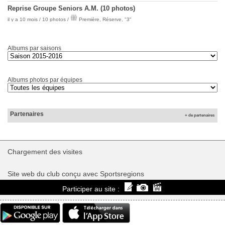
Reprise Groupe Seniors A.M. (10 photos)
il y a 10 mois / 10 photos /
Première
,
Réserve
,
"3"
Albums par saisons
Albums photos par équipes
Partenaires
+ de partenaires
Chargement des
visites
Site web du club conçu avec Sportsregions
Participer au site :